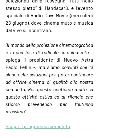
selezionati dalla rassegna "
Tutti nello 
stesso piatto
" di Mandacarù, e l’evento 
speciale di 
Radio Days Movie
 (mercoledì 
28 giugno), dove cinema muto e musica 
dal vivo si incontrano.
“
Il mondo della proiezione cinematografica 
è in una fase di radicale cambiamento
 – 
spiega il presidente di Nuovo Astra 
Paolo Fellin
 -, 
ma siamo convinti che ci 
siano delle soluzioni per poter continuare 
ad offrire cinema di qualità alla nostra 
comunità. Per questo contiamo molto su 
questa attività estiva ed al rilancio che 
stiamo prevedendo per l’autunno 
prossimo
”.
Scopri il programma completo