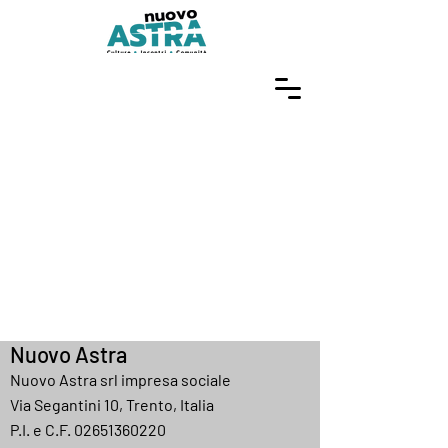
Nuovo Astra
Nuovo Astra srl impresa sociale
Via Segantini 10, Trento, Italia
P.I. e C.F.
02651360220