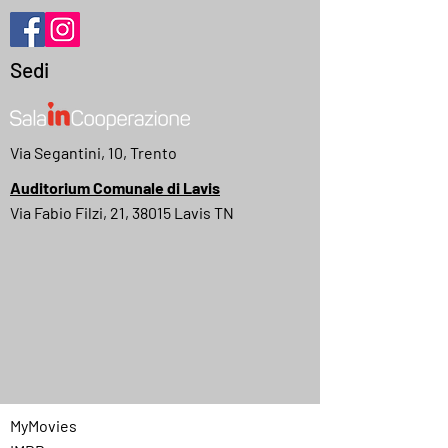
Sedi
Via Segantini, 10, Trento
Auditorium Comunale di Lavis
Via Fabio Filzi, 21, 38015 Lavis TN
MyMovies