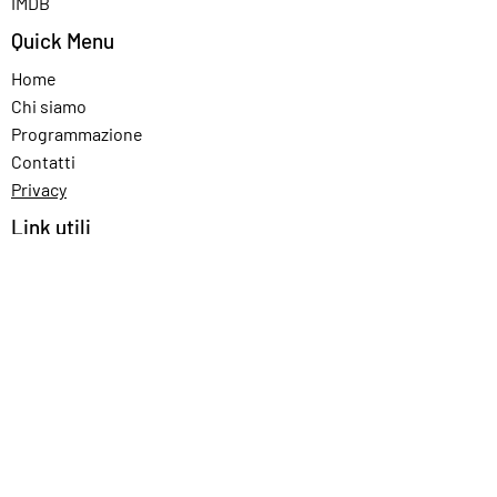
IMDB
Quick Menu
Home
Chi siamo
Programmazione
Contatti
Privacy
Link utili
Prezzi cinema
INTERO 8,00 Euro
RIDOTTO 6,00 Euro
Carta In Cooperazione, Tessera CONAD, ragazzi
fino a 14 anni, studenti.
RASSEGNA BENVENUTI AL CINEMA
Palazzo Benvenuti Trento, Via Rodolfo Belenzani,