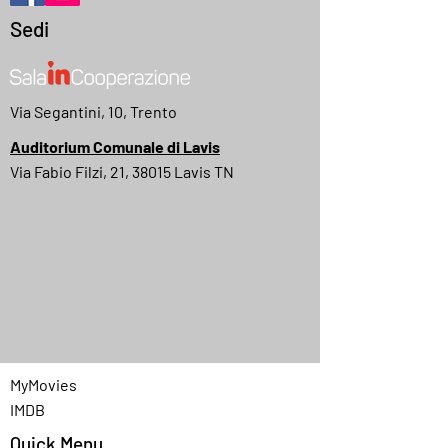
Sedi
Via Segantini, 10, Trento
Auditorium Comunale di Lavis
Via Fabio Filzi, 21, 38015 Lavis TN
MyMovies
IMDB
Quick Menu