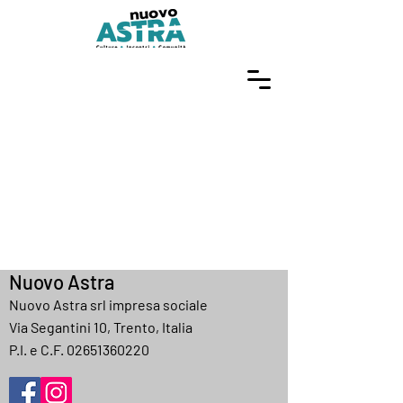
Nuovo Astra
Nuovo Astra srl impresa sociale
Via Segantini 10, Trento, Italia
P.I. e C.F.
02651360220