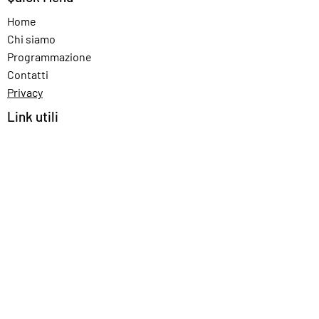
Home
Chi siamo
Programmazione
Contatti
Privacy
Link utili
Prezzi cinema
INTERO 8,00 Euro
RIDOTTO 6,00 Euro
Carta In Cooperazione, Tessera CONAD, ragazzi
fino a 14 anni, studenti.
RASSEGNA BENVENUTI AL CINEMA
Palazzo Benvenuti Trento, Via Rodolfo Belenzani,
12, 38122 Trento TN, Italia