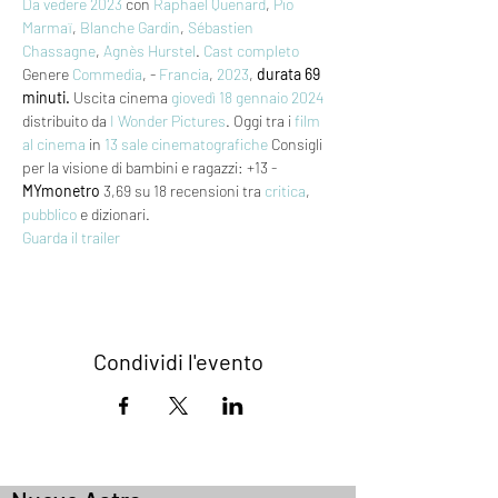
Da vedere 2023
 con 
Raphael Quenard
, 
Pio 
Marmaï
, 
Blanche Gardin
, 
Sébastien 
Chassagne
, 
Agnès Hurstel
. 
Cast completo
Genere 
Commedia
, - 
Francia
, 
2023
, 
durata 69 
minuti.
 Uscita cinema 
giovedì 18
gennaio 2024
distribuito da 
I Wonder Pictures
. Oggi tra i 
film 
al cinema
 in 
13 sale cinematografiche
 Consigli 
per la visione di bambini e ragazzi: +13 - 
MYmonetro
 3,69 su 18 recensioni tra 
critica
, 
pubblico
 e dizionari.
Guarda il trailer
Condividi l'evento