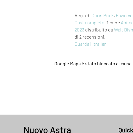
Regia di 
Chris Buck
, 
Fawn Ve
Cast completo
 Genere 
Anima
2023
 distribuito da 
Walt Dis
di 2 recensioni.
Guarda il trailer
Google Maps è stato bloccato a causa d
Nuovo Astra
Quic