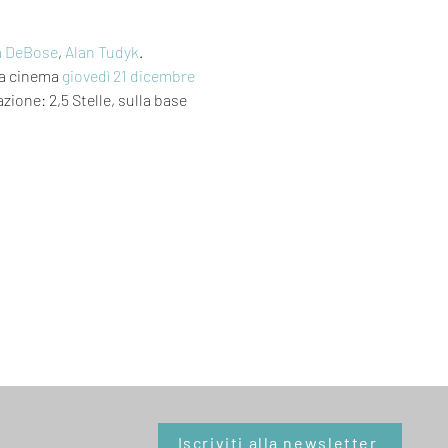
a DeBose
, 
Alan Tudyk
. 
a cinema 
giovedì 21
dicembre 
azione: 2,5 Stelle, sulla base 
Iscriviti alla newsletter