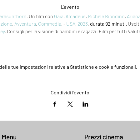
L'evento
erasunthorn
. Un film con 
Gaia
, 
Amadeus
, 
Michele Riondino
, 
Arian
zione
, 
Avventura
, 
Commedia
, - 
USA
, 
2023
, 
durata 92 minuti.
 Uscit
ney
. Consigli per la visione di bambini e ragazzi: Film per tutti Valut
elle tue impostazioni relative a Statistiche e cookie funzionali.
Condividi l'evento
k Menu
Prezzi cinema