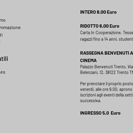
INTERO 8,00 Euro
amo
RIDOTTO 6,00 Euro
ammazione
Carta In Cooperazione, Tess
ti
ragazzi fino a 14 anni, student
y
RASSEGNA BENVENUTI 
tili
CINEMA
Palazzo Benvenuti Trento, Vi
ies
Belenzani, 12, 38122 Trento TN
Per prenotare il proprio posto
venerdì, alle ore 9.00, aprono 
iscrizioni agli eventi della set
successiva.
INGRESSO 5,0 Euro