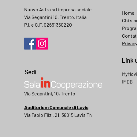
Nuovo Astra srl impresa sociale
Home
Via Segantini 10, Trento, Italia
Chi si
P.I. e C.F. 02651360220
Progr
Contat
Privac
Link u
Sedi
MyMov
IMDB
My movies
Via Segantini, 10, Trento
Auditorium Comunale di Lavis
Via Fabio Filzi, 21, 38015 Lavis TN