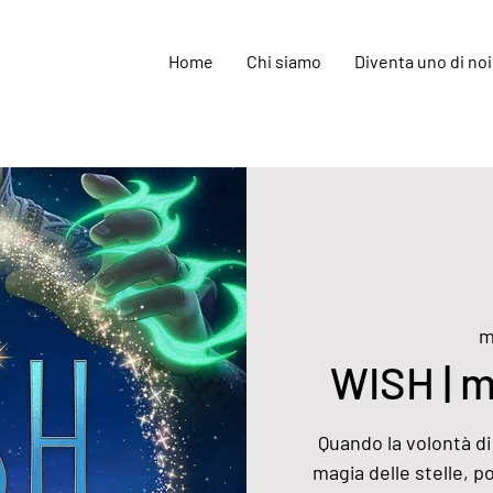
Home
Chi siamo
Diventa uno di noi
m
WISH | m
Quando la volontà di
magia delle stelle, 