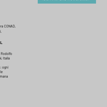
era CONAD,
i.
AL
a Rodolfo
, Italia
: ogni
le
timana