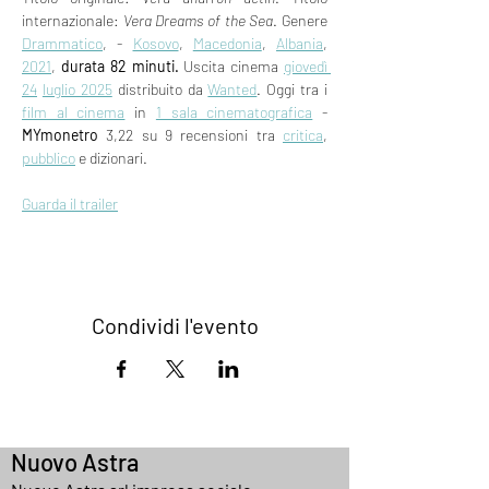
internazionale: 
Vera Dreams of the Sea
. Genere 
Drammatico
, - 
Kosovo
, 
Macedonia
, 
Albania
, 
2021
, 
durata 82 minuti.
 Uscita cinema 
giovedì 
24
luglio 2025
 distribuito da 
Wanted
. Oggi tra i 
film al cinema
 in 
1 sala cinematografica
 - 
MYmonetro
 3,22 su 9 recensioni tra 
critica
, 
pubblico
 e dizionari.
Guarda il trailer
Condividi l'evento
Nuovo Astra