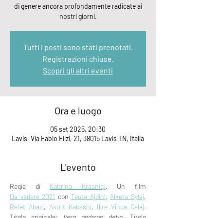
di genere ancora profondamente radicate ai
nostri giorni.
Tutti i posti sono stati prenotati.
Registrazioni chiuse.
Scopri gli altri eventi
Ora e luogo
05 set 2025, 20:30
Lavis, Via Fabio Filzi, 21, 38015 Lavis TN, Italia
L'evento
Regia di 
Kaltrina Krasniqi
. Un film 
Da vedere 2021
 con 
Teuta Ajdini
, 
Alketa Sylaj
, 
Refet Abazi
, 
Astrit Kabashi
, 
Ilire Vinca Celaj
. 
Titolo originale: 
Vera andrron detin
. Titolo 