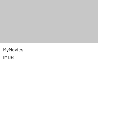
MyMovies
IMDB
Quick Menu
Home
Chi siamo
Programmazione
Contatti
Privacy
Link utili
Prezzi cinema