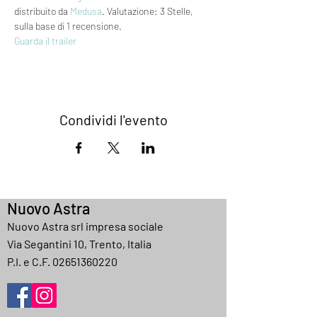
distribuito da 
Medusa
. Valutazione: 3 Stelle, 
sulla base di 1 recensione.
Guarda il trailer
Condividi l'evento
Nuovo Astra
Nuovo Astra srl impresa sociale
Via Segantini 10, Trento, Italia
P.I. e C.F.
02651360220