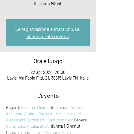
Riccardo Milani.
La registrazione è stata chiusa.
Scopri gli altri eventi
Ora e luogo
22 apr 2024, 20:30
Lavis, Via Fabio Filzi, 21, 38015 Lavis TN, Italia
L'evento
Regia di 
Riccardo Milani
. Un film con 
Antonio 
Albanese
, 
Virginia Raffaele
, 
Sergio Saltarelli
, 
Alessandra Barbonetti
. 
Cast completo
 Genere 
Commedia
, - 
Italia
, 
2024
, 
durata 113 minuti.
Uscita cinema 
giovedì 28
marzo 2024