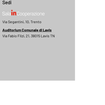
Sedi
Via Segantini, 10, Trento
Auditorium Comunale di Lavis
Via Fabio Filzi, 21, 38015 Lavis TN
MyMovies
IMDB
Quick Menu