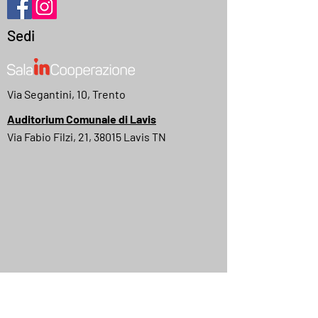
Sedi
Via Segantini, 10, Trento
Auditorium Comunale di Lavis
Via Fabio Filzi, 21, 38015 Lavis TN
MyMovies
IMDB