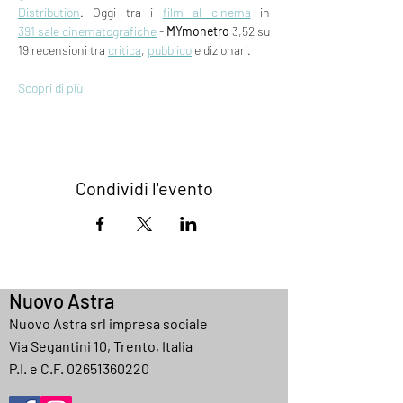
Distribution
. Oggi tra i 
film al cinema
 in 
391 sale cinematografiche
 - 
MYmonetro
 3,52 su 
19 recensioni tra 
critica
, 
pubblico
 e dizionari.
Scopri di più
Condividi l'evento
Nuovo Astra
Nuovo Astra srl impresa sociale
Via Segantini 10, Trento, Italia
P.I. e C.F.
02651360220