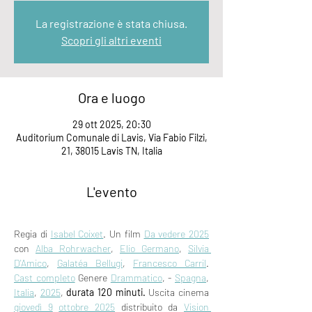
La registrazione è stata chiusa.
Scopri gli altri eventi
Ora e luogo
29 ott 2025, 20:30
Auditorium Comunale di Lavis, Via Fabio Filzi,
21, 38015 Lavis TN, Italia
L'evento
Regia di 
Isabel Coixet
. Un film 
Da vedere 2025
con 
Alba Rohrwacher
, 
Elio Germano
, 
Silvia 
D'Amico
, 
Galatéa Bellugi
, 
Francesco Carril
. 
Cast completo
 Genere 
Drammatico
, - 
Spagna
, 
Italia
, 
2025
, 
durata 120 minuti.
 Uscita cinema 
giovedì 9
ottobre 2025
 distribuito da 
Vision 