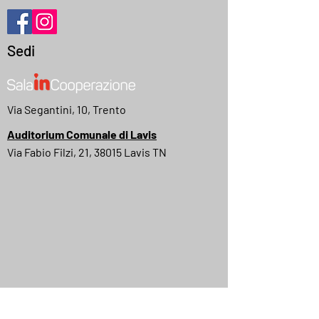
Sedi
Via Segantini, 10, Trento
Auditorium Comunale di Lavis
Via Fabio Filzi, 21, 38015 Lavis TN
MyMovies