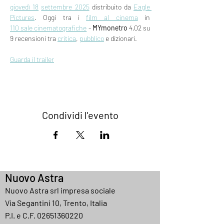
giovedì 18
settembre 2025
 distribuito da 
Eagle 
Pictures
. Oggi tra i 
film al cinema
 in 
110 sale cinematografiche
 - 
MYmonetro
 4,02 su 
9 recensioni tra 
critica
, 
pubblico
 e dizionari.
Guarda il trailer
Condividi l'evento
Nuovo Astra
Nuovo Astra srl impresa sociale
Via Segantini 10, Trento, Italia
P.I. e C.F.
02651360220