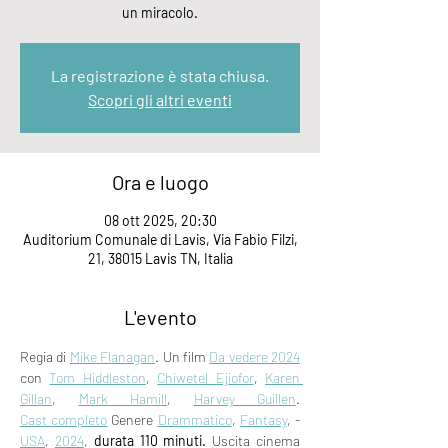
un miracolo.
La registrazione è stata chiusa.
Scopri gli altri eventi
Ora e luogo
08 ott 2025, 20:30
Auditorium Comunale di Lavis, Via Fabio Filzi,
21, 38015 Lavis TN, Italia
L'evento
Regia di 
Mike Flanagan
. Un film 
Da vedere 2024
con 
Tom Hiddleston
, 
Chiwetel Ejiofor
, 
Karen 
Gillan
, 
Mark Hamill
, 
Harvey Guillen
. 
Cast completo
 Genere 
Drammatico
, 
Fantasy
, - 
USA
, 
2024
, 
durata 110 minuti.
 Uscita cinema 