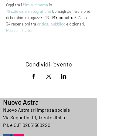
Oggi tra i 
film al cinema
 in 
79 sale cinematografiche
 Consigli per la visione 
di bambini e ragazzi: +13 - 
MYmonetro
 3,72 su 
34 recensioni tra 
critica
, 
pubblico
 e dizionari.
Guarda il trailer
Condividi l'evento
Nuovo Astra
Nuovo Astra srl impresa sociale
Via Segantini 10, Trento, Italia
P.I. e C.F.
02651360220