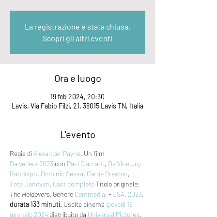
La registrazione è stata chiusa.
Scopri gli altri eventi
Ora e luogo
19 feb 2024, 20:30
Lavis, Via Fabio Filzi, 21, 38015 Lavis TN, Italia
L'evento
Regia di 
Alexander Payne
. Un film 
Da vedere 2023
 con 
Paul Giamatti
, 
Da'Vine Joy 
Randolph
, 
Dominic Sessa
, 
Carrie Preston
, 
Tate Donovan
. 
Cast completo
 Titolo originale: 
The Holdovers
. Genere 
Commedia
, - 
USA
, 
2023
, 
durata 133 minuti.
 Uscita cinema 
giovedì 18
gennaio 2024
 distribuito da 
Universal Pictures
. 