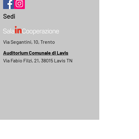
Sedi
Via Segantini, 10, Trento
Auditorium Comunale di Lavis
Via Fabio Filzi, 21, 38015 Lavis TN
MyMovies
IMDB