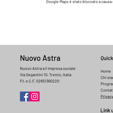
Google Maps è stato bloccato a causa d
Nuovo Astra
Quic
Nuovo Astra srl impresa sociale
Home
Via Segantini 10, Trento, Italia
Chi si
P.I. e C.F. 02651360220
Progr
Contat
Privac
Link u