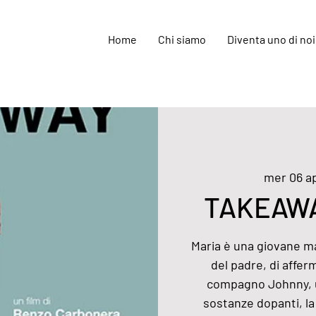
Home
Chi siamo
Diventa uno di noi
mer 06 a
TAKEAWAY
Maria è una giovane ma
del padre, di afferm
compagno Johnny, un
sostanze dopanti, l