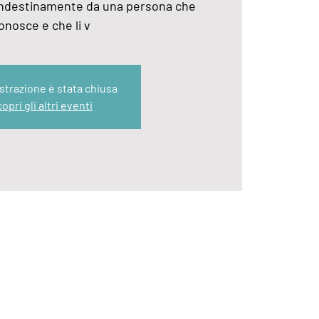
clandestinamente da una persona che
onosce e che li v
strazione è stata chiusa
opri gli altri eventi