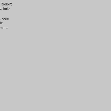
a Rodolfo
, Italia
: ogni
le
timana