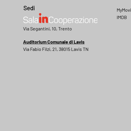
Sedi
MyMov
IMDB
My movies
Via Segantini, 10, Trento
Auditorium Comunale di Lavis
Via Fabio Filzi, 21, 38015 Lavis TN