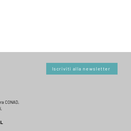
Iscriviti alla newsletter
era CONAD,
i.
AL