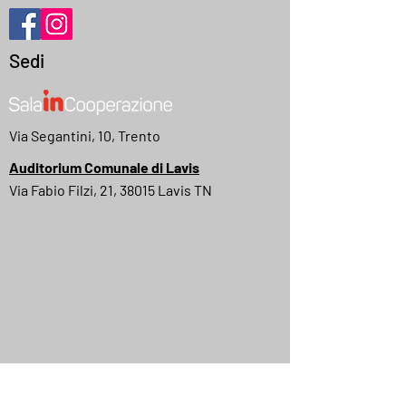
Sedi
Via Segantini, 10, Trento
Auditorium Comunale di Lavis
Via Fabio Filzi, 21, 38015 Lavis TN
MyMovies
IMDB