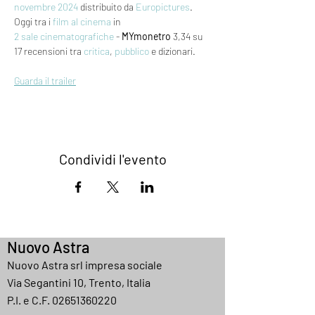
novembre 2024
 distribuito da 
Europictures
. 
Oggi tra i 
film al cinema
 in 
2 sale cinematografiche
 - 
MYmonetro
 3,34 su 
17 recensioni tra 
critica
, 
pubblico
 e dizionari.
Guarda il trailer
Condividi l'evento
Nuovo Astra
Nuovo Astra srl impresa sociale
Via Segantini 10, Trento, Italia
P.I. e C.F.
02651360220