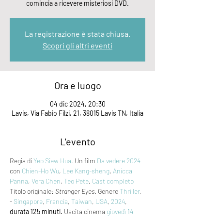
comincia a ricevere misteriosi DVD.
La registrazione è stata chiusa.
Scopri gli altri eventi
Ora e luogo
04 dic 2024, 20:30
Lavis, Via Fabio Filzi, 21, 38015 Lavis TN, Italia
L'evento
Regia di 
Yeo Siew Hua
. Un film 
Da vedere 2024
con 
Chien-Ho Wu
, 
Lee Kang-sheng
, 
Anicca 
Panna
, 
Vera Chen
, 
Teo Pete
. 
Cast completo
Titolo originale: 
Stranger Eyes
. Genere 
Thriller
, 
- 
Singapore
, 
Francia
, 
Taiwan
, 
USA
, 
2024
, 
durata 125 minuti.
 Uscita cinema 
giovedì 14