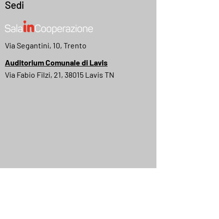
Sedi
Via Segantini, 10, Trento
Auditorium Comunale di Lavis
Via Fabio Filzi, 21, 38015 Lavis TN
MyMovies
IMDB
Quick Menu