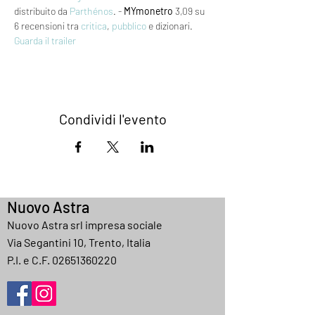
distribuito da 
Parthénos
. - 
MYmonetro
 3,09 su 
6 recensioni tra 
critica
, 
pubblico
 e dizionari.
Guarda il trailer
Condividi l'evento
Nuovo Astra
Nuovo Astra srl impresa sociale
Via Segantini 10, Trento, Italia
P.I. e C.F.
02651360220