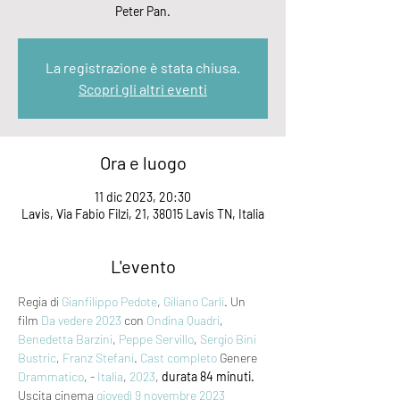
Peter Pan.
La registrazione è stata chiusa.
Scopri gli altri eventi
Ora e luogo
11 dic 2023, 20:30
Lavis, Via Fabio Filzi, 21, 38015 Lavis TN, Italia
L'evento
Regia di 
Gianfilippo Pedote
, 
Giliano Carli
. Un 
film 
Da vedere 2023
 con 
Ondina Quadri
, 
Benedetta Barzini
, 
Peppe Servillo
, 
Sergio Bini 
Bustric
, 
Franz Stefani
. 
Cast completo
 Genere 
Drammatico
, - 
Italia
, 
2023
, 
durata 84 minuti.
Uscita cinema 
giovedì 9
novembre 2023