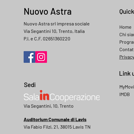
Nuovo Astra
Quic
Nuovo Astra srl impresa sociale
Home
Via Segantini 10, Trento, Italia
Chi si
P.I. e C.F. 02651360220
Progr
Contat
Privac
Link u
Sedi
MyMov
IMDB
My movies
Via Segantini, 10, Trento
Auditorium Comunale di Lavis
Via Fabio Filzi, 21, 38015 Lavis TN