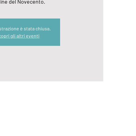
ine del Novecento.
strazione è stata chiusa.
opri gli altri eventi