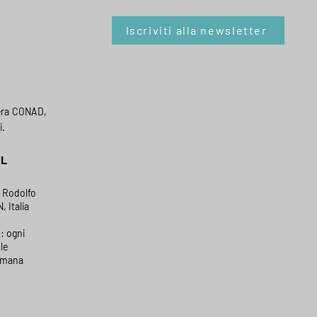
Iscriviti alla newsletter
era CONAD,
i.
AL
a Rodolfo
, Italia
: ogni
le
timana