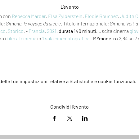
L'evento
m con 
Rebecca Marder
, 
Elsa Zylberstein
, 
Élodie Bouchez
, 
Judith 
le: 
Simone, le voyage du siècle
. Titolo internazionale: 
Simone Veil, 
ico
, 
Storico
, - 
Francia
, 
2021
, 
durata 140 minuti.
 Uscita cinema 
giov
ra i 
film al cinema
 in 
1 sala cinematografica
 - 
MYmonetro
 2,84 su 7
elle tue impostazioni relative a Statistiche e cookie funzionali.
Condividi l'evento