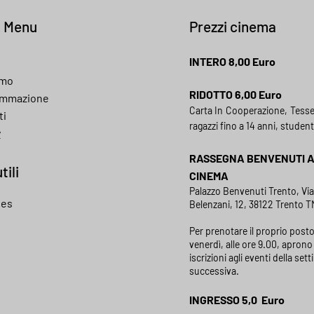
k Menu
Prezzi cinema
INTERO 8,00 Euro
amo
RIDOTTO 6,00 Euro
ammazione
Carta In Cooperazione, Tess
ti
ragazzi fino a 14 anni, student
y
RASSEGNA BENVENUTI 
tili
CINEMA
Palazzo Benvenuti Trento, Vi
ies
Belenzani, 12, 38122 Trento TN
Per prenotare il proprio posto
venerdì, alle ore 9.00, aprono 
iscrizioni agli eventi della set
successiva.
INGRESSO 5,0 Euro