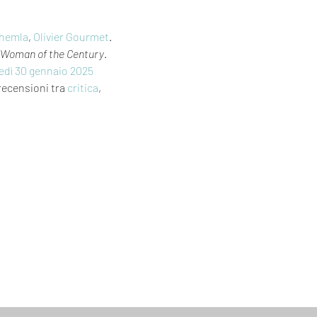
Chemla
, 
Olivier Gourmet
. 
a Woman of the Century
. 
edì 30
gennaio 2025
 recensioni tra 
critica
, 