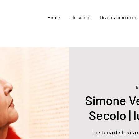
Home
Chi siamo
Diventa uno di noi
l
Simone Ve
Secolo | 
La storia della vita