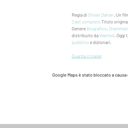
Regia di 
Olivier Dahan
. Un fil
Cast completo
 Titolo origina
Genere 
Biografico
, 
Drammat
distribuito da 
Wanted
. Oggi t
pubblico
 e dizionari.
Guarda il trailer
Google Maps è stato bloccato a causa d