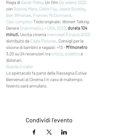
Regia di 
Sarah Polley
. Un film 
Da vedere 2022
con 
Rooney Mara
, 
Claire Foy
, 
Jessie Buckley
, 
Ben Whishaw
, 
Frances McDormand
. 
Cast completo
 Titolo originale: 
Women Talking
. 
Genere 
Drammatico
, - 
USA
, 
2022
, 
durata 104 
minuti.
 Uscita cinema 
mercoledì 8
marzo 2023
distribuito da 
Eagle Pictures
. Consigli per la 
visione di bambini e ragazzi: +13 - 
MYmonetro
3,20 su 24 recensioni tra 
critica
, 
pubblico
 e 
dizionari.
Guarda il trailer
Lo spettacolo fa parte della Rassegna Estiva 
Benvenuti al Cinema | In caso di maltempo 
l'evento sarà annullato.
Condividi l'evento