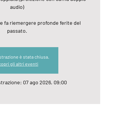
audio)
e fa riemergere profonde ferite del
passato.
strazione è stata chiusa.
opri gli altri eventi
strazione: 07 ago 2026, 09:00