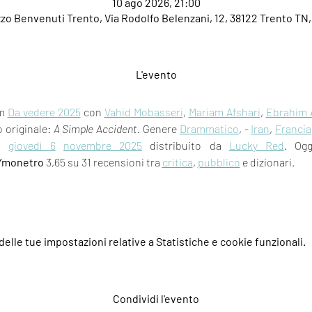
10 ago 2026, 21:00
zo Benvenuti Trento, Via Rodolfo Belenzani, 12, 38122 Trento TN, 
L'evento
m 
Da vedere 2025
 con 
Vahid Mobasseri
, 
Mariam Afshari
, 
Ebrahim A
o originale: 
A Simple Accident
. Genere 
Drammatico
, - 
Iran
, 
Francia
a 
giovedì 6
novembre 2025
 distribuito da 
Lucky Red
. Ogg
Ymonetro
 3,65 su 31 recensioni tra 
critica
, 
pubblico
 e dizionari.
elle tue impostazioni relative a Statistiche e cookie funzionali.
Condividi l'evento