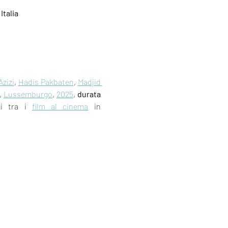
Italia
zizi
, 
Hadis Pakbaten
, 
Madjid 
, 
Lussemburgo
, 
2025
, 
durata 
i tra i 
film al cinema
 in 