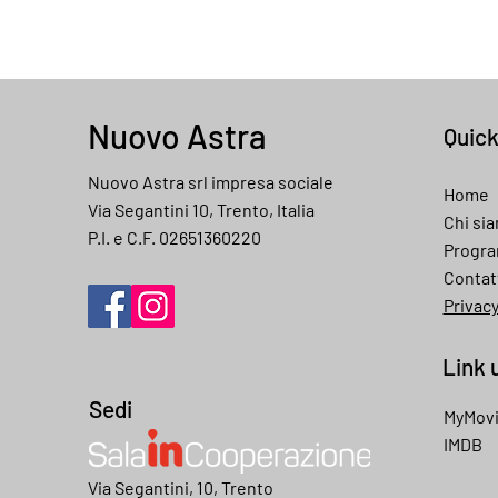
Nuovo Astra
Quic
Nuovo Astra srl impresa sociale
Home
Via Segantini 10, Trento, Italia
Chi si
P.I. e C.F. 02651360220
Progr
Contat
Privac
Link u
Sedi
MyMov
IMDB
My movies
Via Segantini, 10, Trento