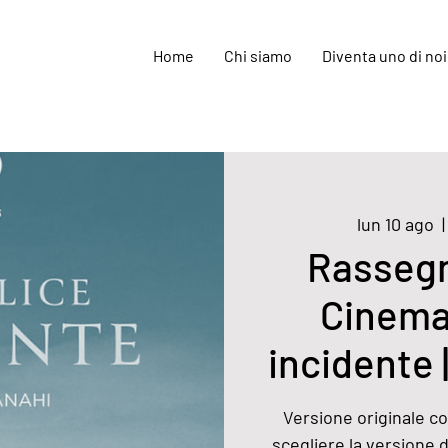
Home
Chi siamo
Diventa uno di noi
lun 10 ago
  |
Rassegn
Cinema
incidente |
Versione originale con
scegliere la versione 