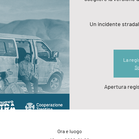
Un incidente stradal
La regi
Sc
Apertura regi
Ora e luogo