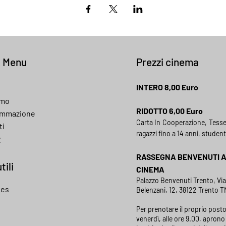
k Menu
Prezzi cinema
INTERO 8,00 Euro
amo
RIDOTTO 6,00 Euro
ammazione
Carta In Cooperazione, Tess
ti
ragazzi fino a 14 anni, student
y
RASSEGNA BENVENUTI 
tili
CINEMA
Palazzo Benvenuti Trento, Vi
ies
Belenzani, 12, 38122 Trento TN
Per prenotare il proprio posto
venerdì, alle ore 9.00, aprono 