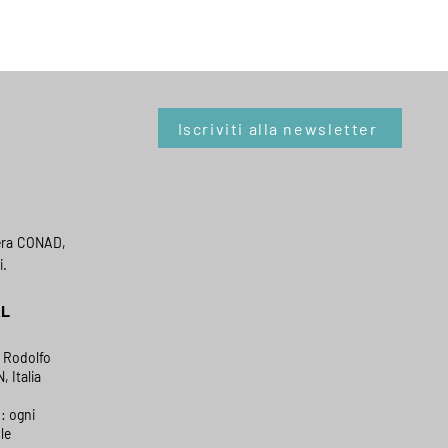
Iscriviti alla newsletter
era CONAD,
i.
AL
a Rodolfo
, Italia
: ogni
le