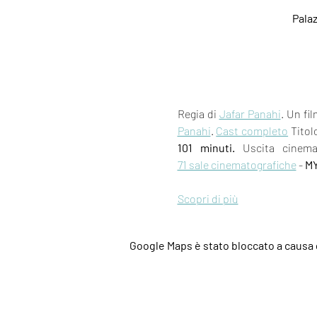
Palaz
Regia di 
Jafar Panahi
. Un fil
Panahi
. 
Cast completo
 Titol
101 minuti.
 Uscita cinem
71 sale cinematografiche
 - 
M
Scopri di più
Google Maps è stato bloccato a causa d