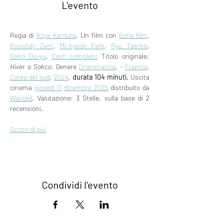
L'evento
Regia di 
Koya Kamura
. Un film con 
Bella Kim
, 
Roschdy Zem
, 
Mi-hyeon Park
, 
Ryu Tae-ho
, 
Gong Do-yu
. 
Cast completo
 Titolo originale: 
Hiver a Sokco
. Genere 
Drammatico
, - 
Francia
, 
Corea del sud
, 
2024
, 
durata 104 minuti.
 Uscita 
cinema 
giovedì 11
dicembre 2025
 distribuito da 
Wanted
. Valutazione: 3 Stelle, sulla base di 2 
recensioni.
Scopri di più
Condividi l'evento