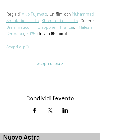
Regia di 
Akio Fujimoto
. Un film con 
Muhammad 
Shofik Rias Uddin
, 
Shomira Rias Uddin
. Genere 
Drammatico
 - 
Giappone
, 
Francia
, 
Malesia
, 
Germania
, 
2025
, 
durata 99 minuti.
Scopri di più 
Scopri di più >
Condividi l'evento
Nuovo Astra