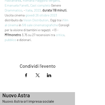
Mastandrea
, 
Romana Maggiora Vergano
, 
Emanuela Fanelli
. 
Cast completo
 Genere 
Drammatico
, - 
Italia
, 
2023
, 
durata 118 minuti.
Uscita cinema 
giovedì 26
ottobre 2023
distribuito da 
Vision Distribution
. Oggi tra i 
film 
al cinema
 in 
516 sale cinematografiche
 Consigli 
per la visione di bambini e ragazzi: +13 - 
MYmonetro
 3,75 su 27 recensioni tra 
critica
, 
pubblico
 e dizionari.
Condividi l'evento
Nuovo Astra
Nuovo Astra srl impresa sociale