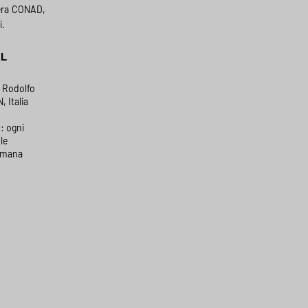
era CONAD,
i.
AL
a Rodolfo
, Italia
: ogni
le
timana