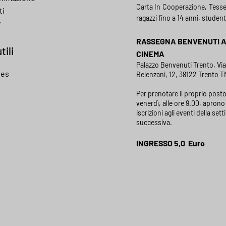
Carta In Cooperazione, Tess
ti
ragazzi fino a 14 anni, student
y
RASSEGNA BENVENUTI 
tili
CINEMA
Palazzo Benvenuti Trento, Vi
ies
Belenzani, 12, 38122 Trento TN
Per prenotare il proprio posto
venerdì, alle ore 9.00, aprono 
iscrizioni agli eventi della set
successiva.
INGRESSO 5,0 Euro