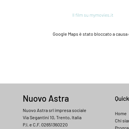
Il film su mymovies.it
Google Maps è stato bloccato a causa d
Nuovo Astra
Quic
Nuovo Astra srl impresa sociale
Home
Via Segantini 10, Trento, Italia
Chi si
P.I. e C.F. 02651360220
Progr