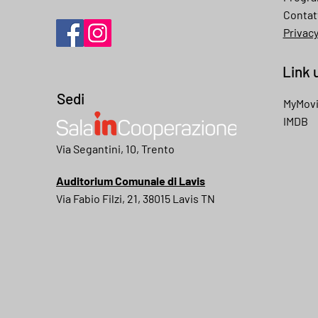
Contat
Privac
Link u
Sedi
MyMov
IMDB
My movies
Via Segantini, 10, Trento
Auditorium Comunale di Lavis
Via Fabio Filzi, 21, 38015 Lavis TN