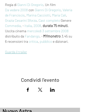
Regia di 
Gianni Di Gregorio
. Un film 
Da vedere 2008
 con 
Gianni Di Gregorio
, 
Valeria 
de Franciscis
, 
Marina Cacciotti
, 
Maria Cali
, 
Grazia Cesarini Sforza
. 
Cast completo
 Genere 
Commedia
, - 
Italia
, 
2008
, 
durata 75 minuti.
Uscita cinema 
mercoledì 3
settembre 2008
distribuito da 
Fandango
. - 
MYmonetro
 3,45 su 
6 recensioni tra 
critica
, 
pubblico
 e dizionari.
Guarda il trailer
Condividi l'evento
Nuovo Astra