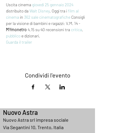
Uscita cinema 
giovedì 25
gennaio 2024
distribuito da 
Walt Disney
. Oggi tra i 
film al 
cinema
 in 
362 sale cinematografiche
 Consigli 
per la visione di bambini e ragazzi: V.M. 14 - 
MYmonetro
 4,15 su 40 recensioni tra 
critica
, 
pubblico
 e dizionari.
Guarda il trailer
Condividi l'evento
Nuovo Astra
Nuovo Astra srl impresa sociale
Via Segantini 10, Trento, Italia