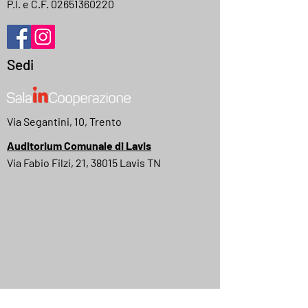
P.I. e C.F.
02651360220
Sedi
Via Segantini, 10, Trento
Auditorium Comunale di Lavis
Via Fabio Filzi, 21, 38015 Lavis TN