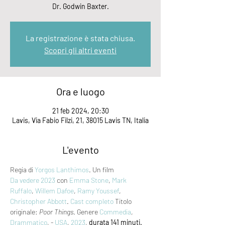
Dr. Godwin Baxter.
La registrazione è stata chiusa.
Scopri gli altri eventi
Ora e luogo
21 feb 2024, 20:30
Lavis, Via Fabio Filzi, 21, 38015 Lavis TN, Italia
L'evento
Regia di 
Yorgos Lanthimos
. Un film 
Da vedere 2023
 con 
Emma Stone
, 
Mark 
Ruffalo
, 
Willem Dafoe
, 
Ramy Youssef
, 
Christopher Abbott
. 
Cast completo
 Titolo 
originale: 
Poor Things
. Genere 
Commedia
, 
Drammatico
, - 
USA
, 
2023
, 
durata 141 minuti.