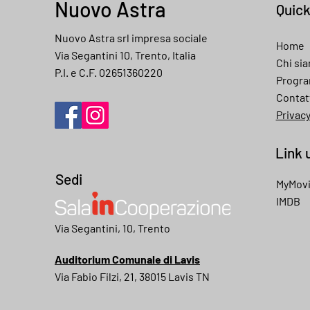
Nuovo Astra
Quic
Nuovo Astra srl impresa sociale
Home
Via Segantini 10, Trento, Italia
Chi si
P.I. e C.F. 02651360220
Progr
Contat
Privac
Link u
Sedi
MyMov
IMDB
My movies
Via Segantini, 10, Trento
Auditorium Comunale di Lavis
Via Fabio Filzi, 21, 38015 Lavis TN