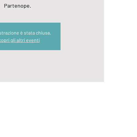
Partenope.
strazione è stata chiusa.
opri gli altri eventi