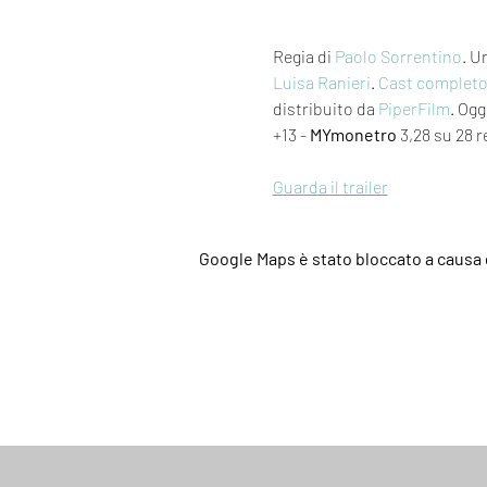
Regia di 
Paolo Sorrentino
. U
Luisa Ranieri
. 
Cast complet
distribuito da 
PiperFilm
. Oggi
+13 - 
MYmonetro
 3,28 su 28 r
Guarda il trailer
Google Maps è stato bloccato a causa d