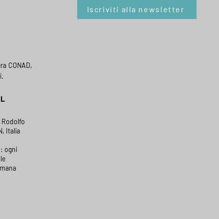
Iscriviti alla newsletter
era CONAD,
i.
AL
a Rodolfo
, Italia
: ogni
le
timana