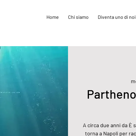
Home
Chi siamo
Diventa uno di noi
m
Parthenop
A circa due anni da È 
torna a Napoli per ra