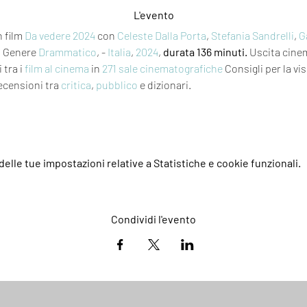
L'evento
n film 
Da vedere 2024
 con 
Celeste Dalla Porta
, 
Stefania Sandrelli
, 
G
o
 Genere 
Drammatico
, - 
Italia
, 
2024
, 
durata 136 minuti.
 Uscita cine
 tra i 
film al cinema
 in 
271 sale cinematografiche
 Consigli per la vi
ecensioni tra 
critica
, 
pubblico
 e dizionari.
elle tue impostazioni relative a Statistiche e cookie funzionali.
Condividi l'evento