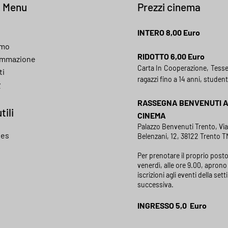
k Menu
Prezzi cinema
INTERO 8,00 Euro
amo
RIDOTTO 6,00 Euro
ammazione
Carta In Cooperazione, Tess
ti
ragazzi fino a 14 anni, student
y
RASSEGNA BENVENUTI 
tili
CINEMA
Palazzo Benvenuti Trento, Vi
ies
Belenzani, 12, 38122 Trento TN
Per prenotare il proprio posto
venerdì, alle ore 9.00, aprono 
iscrizioni agli eventi della set
successiva.
INGRESSO 5,0 Euro