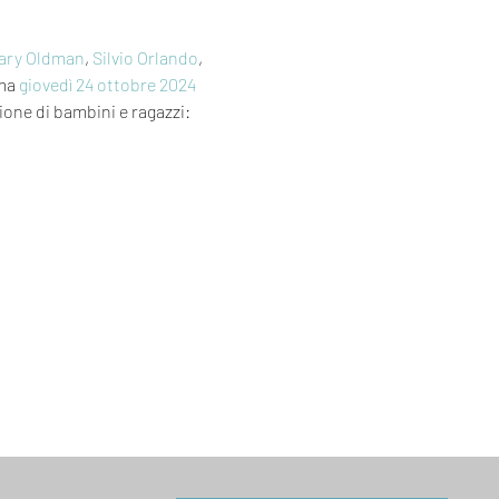
ary Oldman
, 
Silvio Orlando
, 
ma 
giovedì 24
ottobre 2024
sione di bambini e ragazzi: 