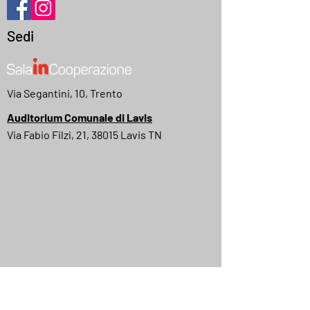
Sedi
Via Segantini, 10, Trento
Auditorium Comunale di Lavis
Via Fabio Filzi, 21, 38015 Lavis TN
MyMovies
IMDB