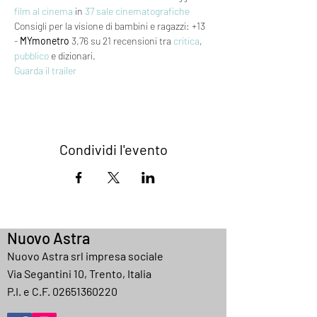
film al cinema
 in 
37 sale cinematografiche
Consigli per la visione di bambini e ragazzi: +13 
- 
MYmonetro
 3,76 su 21 recensioni tra 
critica
, 
pubblico
 e dizionari.
Guarda il trailer
Condividi l'evento
Nuovo Astra
Nuovo Astra srl impresa sociale
Via Segantini 10, Trento, Italia
P.I. e C.F.
02651360220