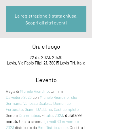
La registrazione è stata chiusa.
Scopri gli altri eventi
Ora e luogo
22 dic 2023, 20:30
Lavis, Via Fabio Filzi, 21, 38015 Lavis TN, Italia
L'evento
Regia di 
Michele Riondino
. Un film 
Da vedere 2023
 con 
Michele Riondino
, 
Elio 
Germano
, 
Vanessa Scalera
, 
Domenico 
Fortunato
, 
Gianni D'Addario
. 
Cast completo
Genere 
Drammatico
, - 
Italia
, 
2023
, 
durata 99 
minuti.
 Uscita cinema 
giovedì 30
novembre 
2023
 distribuito da 
Bim Distribuzione
. Oggi tra i 