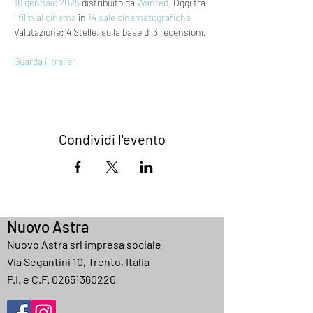
16
gennaio 2025
 distribuito da 
Wanted
. Oggi tra 
i 
film al cinema
 in 
14 sale cinematografiche
Valutazione: 4 Stelle, sulla base di 3 recensioni.
Guarda il trailer
Condividi l'evento
Nuovo Astra
Nuovo Astra srl impresa sociale
Via Segantini 10, Trento, Italia
P.I. e C.F.
02651360220