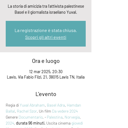
La storia di amicizia tra l'attivista palestinese
Basel e il giornalista israeliano Yuval.
La registrazione è stata chiusa.
Scopri gli altri eventi
Ora e luogo
12 mar 2025, 20:30
Lavis, Via Fabio Filzi, 21, 38015 Lavis TN, Italia
L'evento
Regia di 
Yuval Abraham
, 
Basel Adra
, 
Hamdan 
Ballal
, 
Rachel Szor
. Un film 
Da vedere 2024
Genere 
Documentario
, - 
Palestina
, 
Norvegia
, 
2024
, 
durata 96 minuti.
 Uscita cinema 
giovedì 