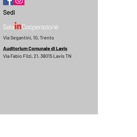
Sedi
Via Segantini, 10, Trento
Auditorium Comunale di Lavis
Via Fabio Filzi, 21, 38015 Lavis TN
MyMovies
IMDB