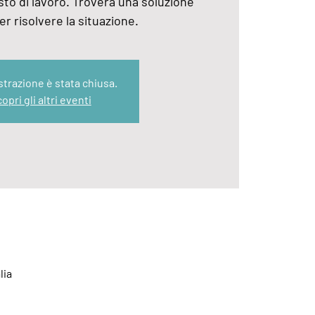
to di lavoro. Troverà una soluzione
r risolvere la situazione.
strazione è stata chiusa.
opri gli altri eventi
lia