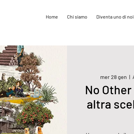
Home
Chi siamo
Diventa uno di noi
mer 28 gen
  |  
No Other 
altra sce