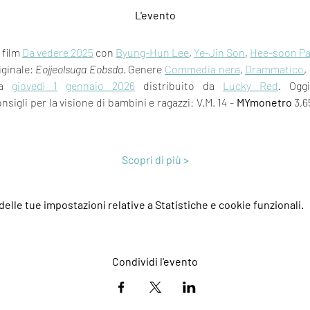
L'evento
 film 
Da vedere 2025
 con 
Byung-Hun Lee
, 
Ye-Jin Son
, 
Hee-soon Pa
iginale: 
Eojjeolsuga Eobsda
. Genere 
Commedia nera
, 
Drammatico
, 
a 
giovedì 1
gennaio 2026
 distribuito da 
Lucky Red
. Ogg
nsigli per la visione di bambini e ragazzi: V.M. 14 - 
MYmonetro
 3,6
Scopri di più >
elle tue impostazioni relative a Statistiche e cookie funzionali.
Condividi l'evento