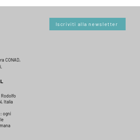
Iscriviti alla newsletter
era CONAD,
i.
AL
a Rodolfo
, Italia
: ogni
le
timana