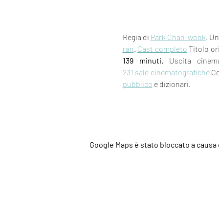
Regia di 
Park Chan-wook
. Un
ran
. 
Cast completo
 Titolo or
139 minuti.
 Uscita cinem
231 sale cinematografiche
 Co
pubblico
 e dizionari.
Google Maps è stato bloccato a causa d