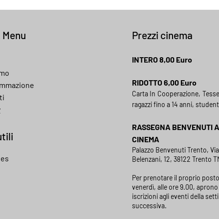
k Menu
Prezzi cinema
INTERO 8,00 Euro
amo
RIDOTTO 6,00 Euro
ammazione
Carta In Cooperazione, Tess
ti
ragazzi fino a 14 anni, student
y
RASSEGNA BENVENUTI 
tili
CINEMA
Palazzo Benvenuti Trento, Vi
ies
Belenzani, 12, 38122 Trento TN
Per prenotare il proprio posto
venerdì, alle ore 9.00, aprono 
iscrizioni agli eventi della set
successiva.