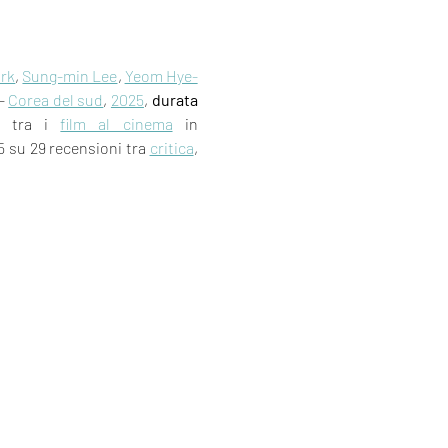
rk
, 
Sung-min Lee
, 
Yeom Hye-
- 
Corea del sud
, 
2025
, 
durata 
i tra i 
film al cinema
 in 
5 su 29 recensioni tra 
critica
, 