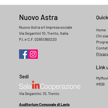
Nuovo Astra
Quic
Nuovo Astra srl impresa sociale
Home
Via Segantini 10, Trento, Italia
Chi si
P.I. e C.F. 02651360220
Progr
Contat
Privac
Link u
Sedi
MyMov
IMDB
My movies
Via Segantini, 10, Trento
Auditorium Comunale di Lavis