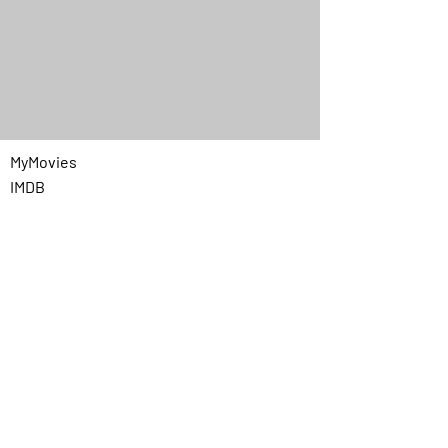
MyMovies
IMDB
Quick Menu
Home
Chi siamo
Programmazione
Contatti
Privacy
Link utili
Prezzi cinema