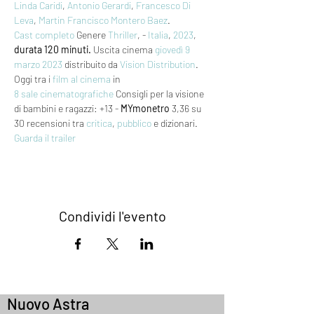
Linda Caridi
, 
Antonio Gerardi
, 
Francesco Di 
Leva
, 
Martin Francisco Montero Baez
. 
Cast completo
 Genere 
Thriller
, - 
Italia
, 
2023
, 
durata 120 minuti.
 Uscita cinema 
giovedì 9
marzo 2023
 distribuito da 
Vision Distribution
. 
Oggi tra i 
film al cinema
 in 
8 sale cinematografiche
 Consigli per la visione 
di bambini e ragazzi: +13 - 
MYmonetro
 3,36 su 
30 recensioni tra 
critica
, 
pubblico
 e dizionari.
Guarda il trailer
Condividi l'evento
Nuovo Astra