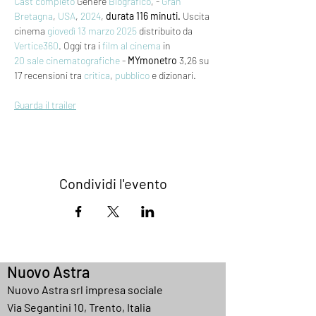
Cast completo
 Genere 
Biografico
, - 
Gran 
Bretagna
, 
USA
, 
2024
, 
durata 116 minuti.
 Uscita 
cinema 
giovedì 13
marzo 2025
 distribuito da 
Vertice360
. Oggi tra i 
film al cinema
 in 
20 sale cinematografiche
 - 
MYmonetro
 3,26 su 
17 recensioni tra 
critica
, 
pubblico
 e dizionari.
Guarda il trailer
Condividi l'evento
Nuovo Astra
Nuovo Astra srl impresa sociale
Via Segantini 10, Trento, Italia