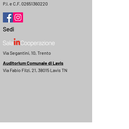
P.I. e C.F.
02651360220
Sedi
Via Segantini, 10, Trento
Auditorium Comunale di Lavis
Via Fabio Filzi, 21, 38015 Lavis TN