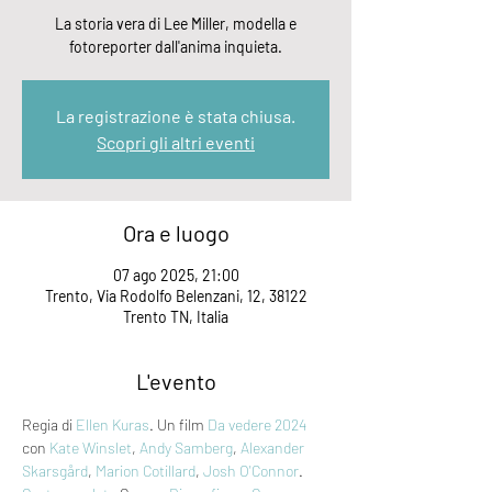
La storia vera di Lee Miller, modella e
fotoreporter dall'anima inquieta.
La registrazione è stata chiusa.
Scopri gli altri eventi
Ora e luogo
07 ago 2025, 21:00
Trento, Via Rodolfo Belenzani, 12, 38122
Trento TN, Italia
L'evento
Regia di 
Ellen Kuras
. Un film 
Da vedere 2024
con 
Kate Winslet
, 
Andy Samberg
, 
Alexander 
Skarsgård
, 
Marion Cotillard
, 
Josh O'Connor
. 