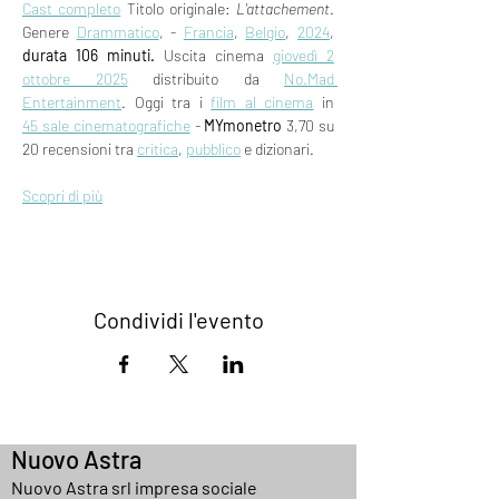
Cast completo
 Titolo originale: 
L'attachement
. 
Genere 
Drammatico
, - 
Francia
, 
Belgio
, 
2024
, 
durata 106 minuti.
 Uscita cinema 
giovedì 2
ottobre 2025
 distribuito da 
No.Mad 
Entertainment
. Oggi tra i 
film al cinema
 in 
45 sale cinematografiche
 - 
MYmonetro
 3,70 su 
20 recensioni tra 
critica
, 
pubblico
 e dizionari.
Scopri di più
Condividi l'evento
Nuovo Astra
Nuovo Astra srl impresa sociale