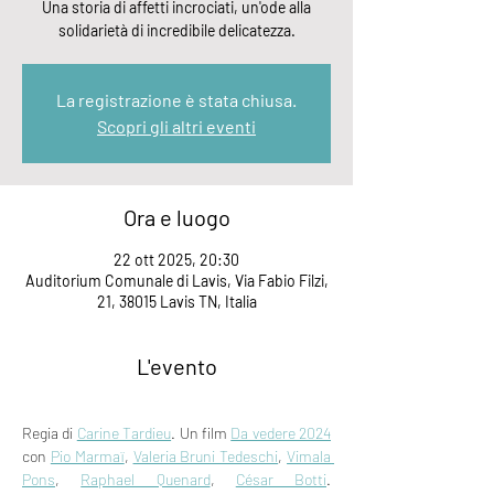
Una storia di affetti incrociati, un'ode alla
solidarietà di incredibile delicatezza.
La registrazione è stata chiusa.
Scopri gli altri eventi
Ora e luogo
22 ott 2025, 20:30
Auditorium Comunale di Lavis, Via Fabio Filzi,
21, 38015 Lavis TN, Italia
L'evento
Regia di 
Carine Tardieu
. Un film 
Da vedere 2024
con 
Pio Marmaï
, 
Valeria Bruni Tedeschi
, 
Vimala 
Pons
, 
Raphael Quenard
, 
César Botti
. 