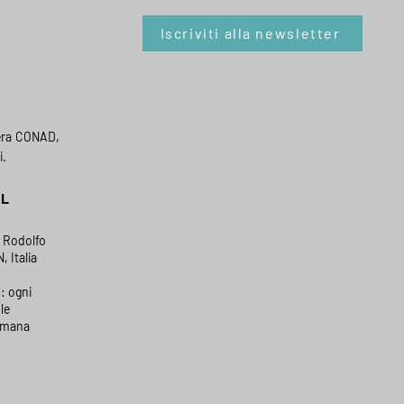
Iscriviti alla newsletter
era CONAD,
i.
AL
a Rodolfo
, Italia
: ogni
le
timana