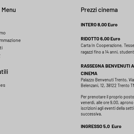
k Menu
Prezzi cinema
INTERO 8,00 Euro
amo
RIDOTTO 6,00 Euro
ammazione
Carta In Cooperazione, Tess
ti
ragazzi fino a 14 anni, student
y
RASSEGNA BENVENUTI 
tili
CINEMA
Palazzo Benvenuti Trento, Vi
ies
Belenzani, 12, 38122 Trento TN
Per prenotare il proprio posto
venerdì, alle ore 9.00, aprono 
iscrizioni agli eventi della set
successiva.
INGRESSO 5,0 Euro