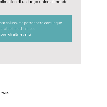
limatico di un luogo unico al mondo.
stata chiusa, ma potrebbero comunque
rarsi dei posti in loco.
opri gli altri eventi
Italia