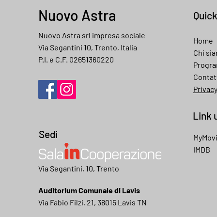
Nuovo Astra
Quic
Nuovo Astra srl impresa sociale
Home
Via Segantini 10, Trento, Italia
Chi si
P.I. e C.F. 02651360220
Progr
Contat
Privac
Link u
Sedi
MyMov
IMDB
My movies
Via Segantini, 10, Trento
Auditorium Comunale di Lavis
Via Fabio Filzi, 21, 38015 Lavis TN