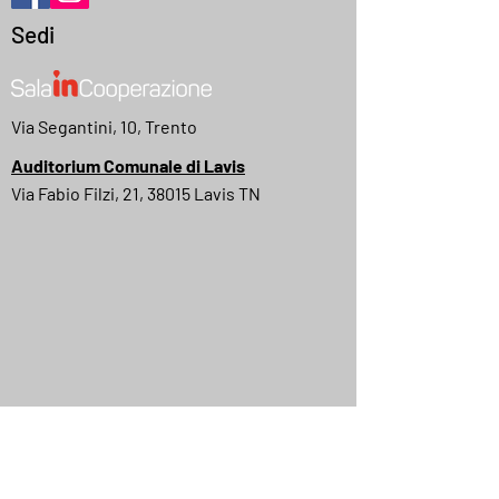
Sedi
Via Segantini, 10, Trento
Auditorium Comunale di Lavis
Via Fabio Filzi, 21, 38015 Lavis TN
MyMovies
IMDB
Quick Menu