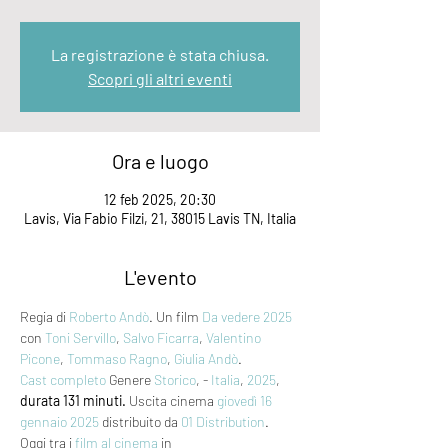
La registrazione è stata chiusa.
Scopri gli altri eventi
Ora e luogo
12 feb 2025, 20:30
Lavis, Via Fabio Filzi, 21, 38015 Lavis TN, Italia
L'evento
Regia di 
Roberto Andò
. Un film 
Da vedere 2025
con 
Toni Servillo
, 
Salvo Ficarra
, 
Valentino 
Picone
, 
Tommaso Ragno
, 
Giulia Andò
. 
Cast completo
 Genere 
Storico
, - 
Italia
, 
2025
, 
durata 131 minuti.
 Uscita cinema 
giovedì 16
gennaio 2025
 distribuito da 
01 Distribution
. 
Oggi tra i 
film al cinema
 in 