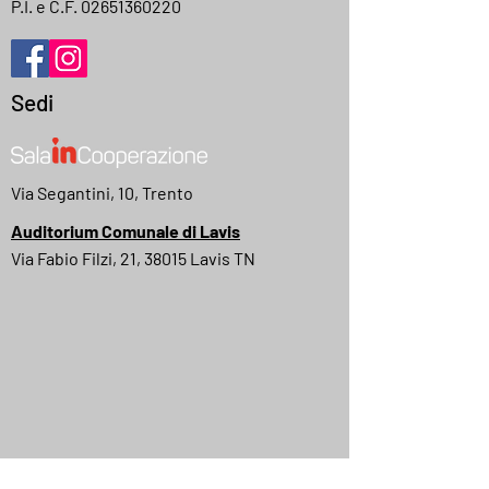
P.I. e C.F.
02651360220
Sedi
Via Segantini, 10, Trento
Auditorium Comunale di Lavis
Via Fabio Filzi, 21, 38015 Lavis TN