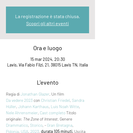
La registrazione è stata chiusa.
Scopri gli altri eventi
Ora e luogo
15 mar 2024, 20:30
Lavis, Via Fabio Filzi, 21, 38015 Lavis TN, Italia
L'evento
Regia di 
Jonathan Glazer
. Un film 
Da vedere 2023
 con 
Christian Friedel
, 
Sandra 
Hüller
, 
Johann Karthaus
, 
Luis Noah Witte
, 
Nele Ahrensmeier
. 
Cast completo
 Titolo 
originale: 
The Zone of Interest
. Genere 
Drammatico
, 
Storico
, - 
Gran Bretagna
, 
Polonia
, 
USA
, 
2023
, 
durata 105 minuti.
 Uscita 