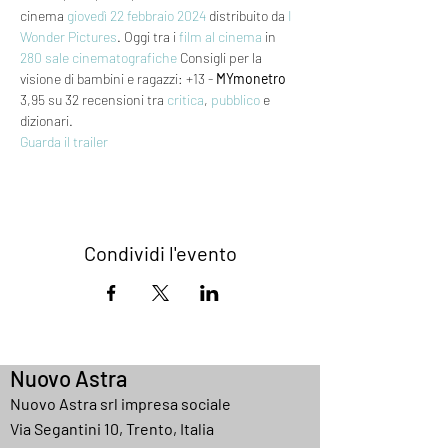
cinema 
giovedì 22
febbraio 2024
 distribuito da 
I 
Wonder Pictures
. Oggi tra i 
film al cinema
 in 
280 sale cinematografiche
 Consigli per la 
visione di bambini e ragazzi: +13 - 
MYmonetro
3,95 su 32 recensioni tra 
critica
, 
pubblico
 e 
dizionari.
Guarda il trailer
Condividi l'evento
Nuovo Astra
Nuovo Astra srl impresa sociale
Via Segantini 10, Trento, Italia