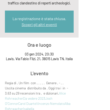
traffico clandestino di reperti archeologici.
La registrazione è stata chiusa.
Scopri gli altri eventi
Ora e luogo
03 gen 2024, 20:30
Lavis, Via Fabio Filzi, 21, 38015 Lavis TN, Italia
L'evento
Regia di 
. Un film 
 con 
, 
, 
, 
, 
. 
 Genere 
, - 
, 
, 
Uscita cinema 
 distribuito da 
. Oggi tra i 
 in 
 - 
3,63 su 29 recensioni tra 
, 
 e dizionari.
Alice 
Rohrwacher
Da vedere 2023
Josh 
O'Connor
Carol Duarte
Vincenzo Nemolato
Alba 
Rohrwacher
Isabella 