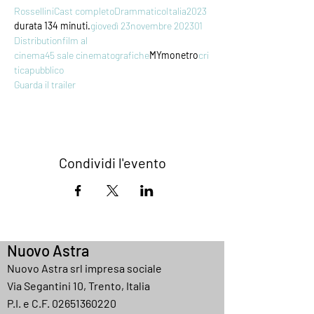
Rossellini
Cast completo
Drammatico
Italia
2023
durata 134 minuti.
giovedì 23
novembre 2023
01 
Distribution
film al 
cinema
45 sale cinematografiche
MYmonetro
cri
tica
pubblico
Guarda il trailer
Condividi l'evento
Nuovo Astra
Nuovo Astra srl impresa sociale
Via Segantini 10, Trento, Italia
P.I. e C.F.
02651360220