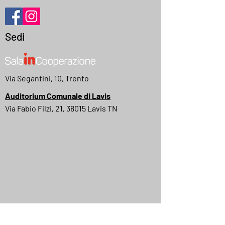
Sedi
Via Segantini, 10, Trento
Auditorium Comunale di Lavis
Via Fabio Filzi, 21, 38015 Lavis TN
MyMovies