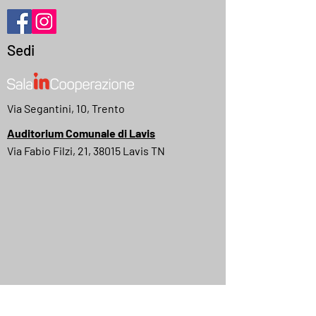
Sedi
Via Segantini, 10, Trento
Auditorium Comunale di Lavis
Via Fabio Filzi, 21, 38015 Lavis TN
MyMovies