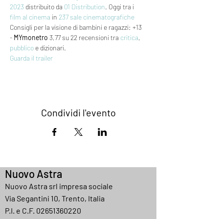
2023
 distribuito da 
01 Distribution
. Oggi tra i 
film al cinema
 in 
237 sale cinematografiche
Consigli per la visione di bambini e ragazzi: +13 
- 
MYmonetro
 3,77 su 22 recensioni tra 
critica
, 
pubblico
 e dizionari.
Guarda il trailer
Condividi l'evento
Nuovo Astra
Nuovo Astra srl impresa sociale
Via Segantini 10, Trento, Italia
P.I. e C.F.
02651360220