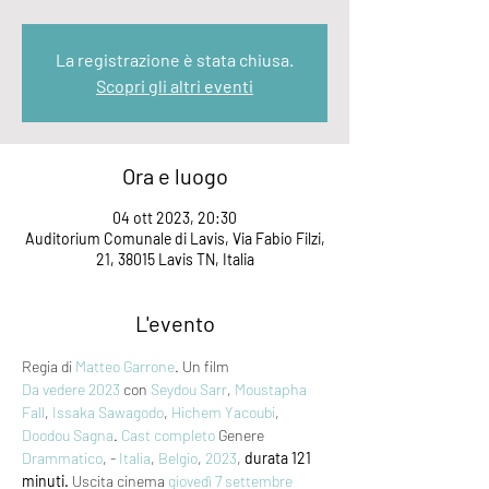
La registrazione è stata chiusa.
Scopri gli altri eventi
Ora e luogo
04 ott 2023, 20:30
Auditorium Comunale di Lavis, Via Fabio Filzi,
21, 38015 Lavis TN, Italia
L'evento
Regia di 
Matteo Garrone
. Un film 
Da vedere 2023
 con 
Seydou Sarr
, 
Moustapha 
Fall
, 
Issaka Sawagodo
, 
Hichem Yacoubi
, 
Doodou Sagna
. 
Cast completo
 Genere 
Drammatico
, - 
Italia
, 
Belgio
, 
2023
, 
durata 121 
minuti.
 Uscita cinema 
giovedì 7
settembre 