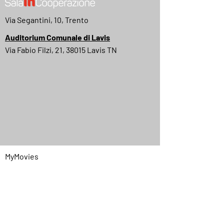
Via Segantini, 10, Trento
Auditorium Comunale di Lavis
Via Fabio Filzi, 21, 38015 Lavis TN
MyMovies
IMDB
Quick Menu
Home
Chi siamo