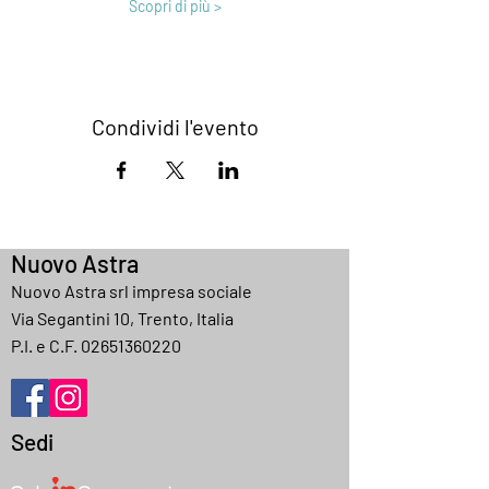
Scopri di più >
Condividi l'evento
Nuovo Astra
Nuovo Astra srl impresa sociale
Via Segantini 10, Trento, Italia
P.I. e C.F.
02651360220
Sedi