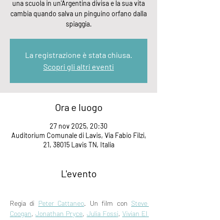
una scuola in un'Argentina divisa e la sua vita
cambia quando salva un pinguino orfano dalla
spiaggia.
La registrazione è stata chiusa.
Scopri gli altri eventi
Ora e luogo
27 nov 2025, 20:30
Auditorium Comunale di Lavis, Via Fabio Filzi,
21, 38015 Lavis TN, Italia
L'evento
Regia di 
Peter Cattaneo
. Un film con 
Steve 
Coogan
, 
Jonathan Pryce
, 
Julia Fossi
, 
Vivian El 