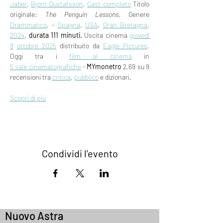
Jaber
, 
Björn Gustafsson
. 
Cast completo
 Titolo 
originale: 
The Penguin Lessons
. Genere 
Drammatico
, - 
Spagna
, 
USA
, 
Gran Bretagna
, 
2024
, 
durata 111 minuti.
 Uscita cinema 
giovedì 
9
ottobre 2025
 distribuito da 
Eagle Pictures
. 
Oggi tra i 
film al cinema
 in 
5 sale cinematografiche
 - 
MYmonetro
 2,69 su 9 
recensioni tra 
critica
, 
pubblico
 e dizionari.
Scopri di più
Condividi l'evento
Nuovo Astra