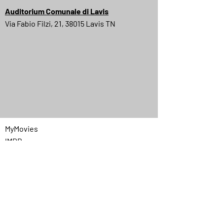
Auditorium Comunale di Lavis
Via Fabio Filzi, 21, 38015 Lavis TN
MyMovies
IMDB
Quick Menu
Home
Chi siamo
Programmazione
Contatti