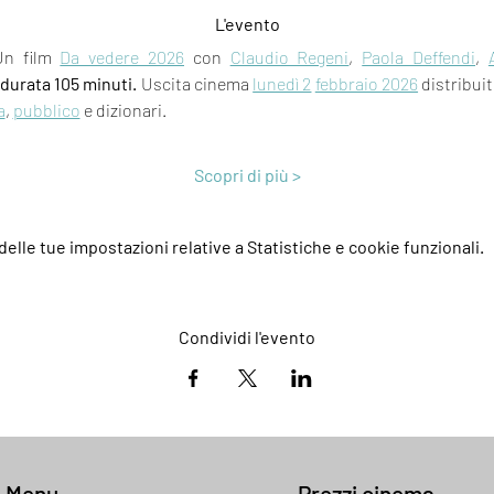
L'evento
Un film 
Da vedere 2026
 con 
Claudio Regeni
, 
Paola Deffendi
, 
durata 105 minuti.
 Uscita cinema 
lunedì 2
febbraio 2026
 distribui
a
, 
pubblico
 e dizionari.
Scopri di più >
elle tue impostazioni relative a Statistiche e cookie funzionali.
Condividi l'evento
k Menu
Prezzi cinema