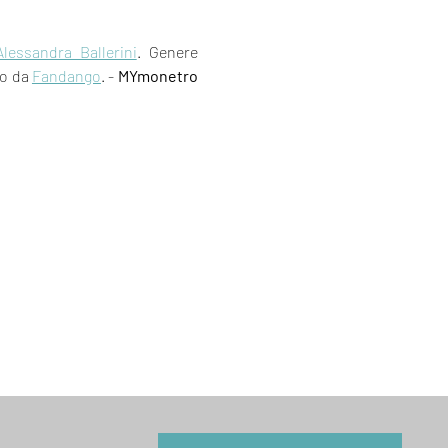
Alessandra Ballerini
. Genere 
to da 
Fandango
. - 
MYmonetro