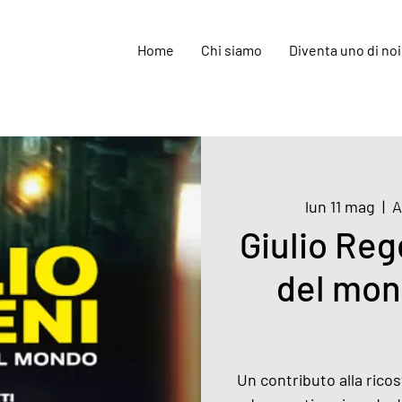
Home
Chi siamo
Diventa uno di noi
lun 11 mag
  |  
A
Giulio Reg
del mond
Un contributo alla ricost