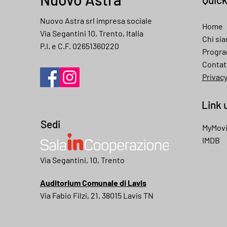
Nuovo Astra srl impresa sociale
Home
Via Segantini 10, Trento, Italia
Chi si
P.I. e C.F. 02651360220
Progr
Contat
Privac
Link u
Sedi
MyMov
IMDB
My movies
Via Segantini, 10, Trento
Auditorium Comunale di Lavis
Via Fabio Filzi, 21, 38015 Lavis TN