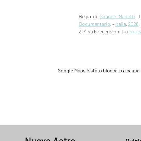
Regia di 
Simone Manetti
. 
Documentario
, - 
Italia
, 
2026
, 
3,71 su 6 recensioni tra 
critic
Google Maps è stato bloccato a causa d
Nuovo Astra
Quic