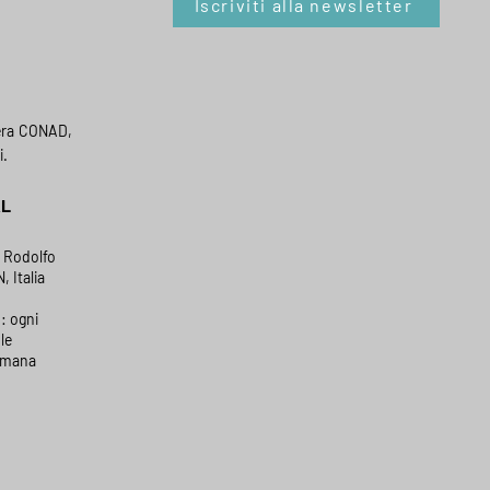
Iscriviti alla newsletter
era CONAD,
i.
AL
a Rodolfo
, Italia
: ogni
le
timana