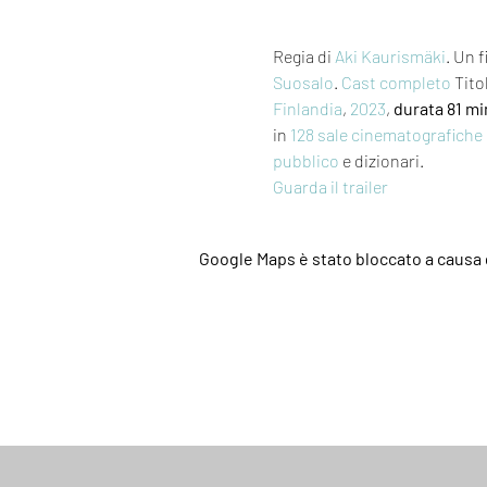
Regia di 
Aki Kaurismäki
. Un f
Suosalo
. 
Cast completo
 Tito
Finlandia
, 
2023
, 
durata 81 mi
in 
128 sale cinematografiche
pubblico
 e dizionari.
Guarda il trailer
Google Maps è stato bloccato a causa d