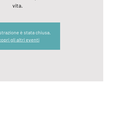
vita.
strazione è stata chiusa.
opri gli altri eventi