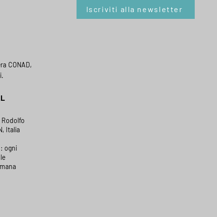
Iscriviti alla newsletter
era CONAD,
i.
AL
a Rodolfo
, Italia
: ogni
le
timana