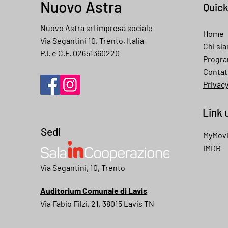
Nuovo Astra
Quic
Nuovo Astra srl impresa sociale
Home
Via Segantini 10, Trento, Italia
Chi si
P.I. e C.F. 02651360220
Progr
Contat
Privac
Link u
Sedi
MyMov
IMDB
My movies
Via Segantini, 10, Trento
Auditorium Comunale di Lavis
Via Fabio Filzi, 21, 38015 Lavis TN