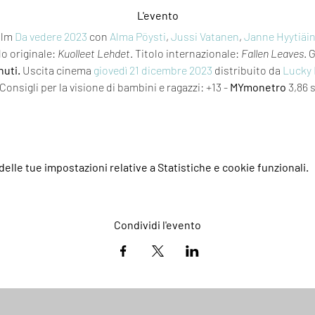
L'evento
ilm 
Da vedere 2023
 con 
Alma Pöysti
, 
Jussi Vatanen
, 
Janne Hyytiäi
lo originale: 
Kuolleet Lehdet
. Titolo internazionale: 
Fallen Leaves
. 
nuti.
 Uscita cinema 
giovedì 21
dicembre 2023
 distribuito da 
Lucky
 Consigli per la visione di bambini e ragazzi: +13 - 
MYmonetro
 3,86 
elle tue impostazioni relative a Statistiche e cookie funzionali.
Condividi l'evento