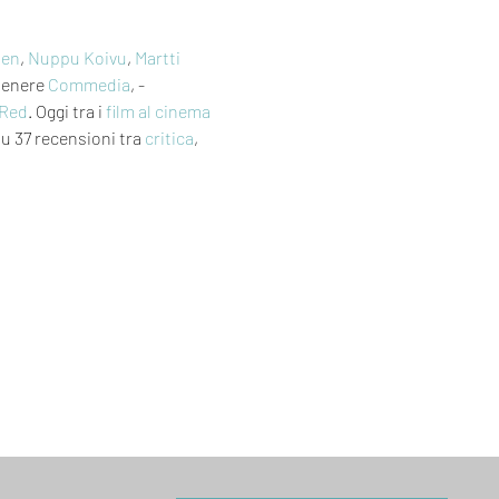
nen
, 
Nuppu Koivu
, 
Martti 
Genere 
Commedia
, - 
 Red
. Oggi tra i 
film al cinema
su 37 recensioni tra 
critica
, 