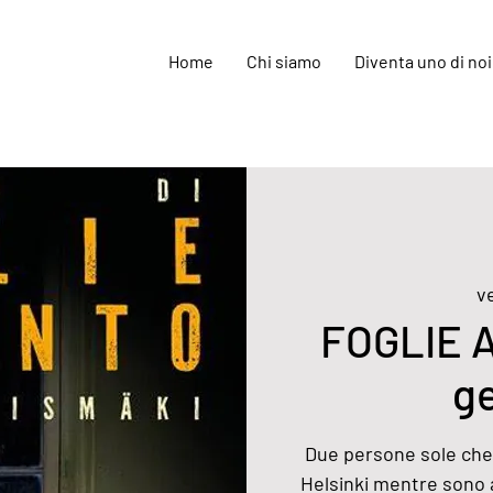
Home
Chi siamo
Diventa uno di noi
v
FOGLIE A
ge
Due persone sole che 
Helsinki mentre sono a