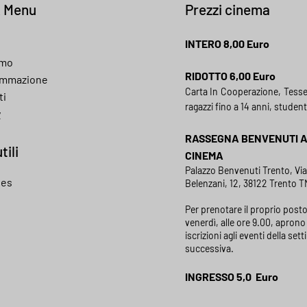
k Menu
Prezzi cinema
INTERO 8,00 Euro
amo
RIDOTTO 6,00 Euro
ammazione
Carta In Cooperazione, Tess
ti
ragazzi fino a 14 anni, student
y
RASSEGNA BENVENUTI 
tili
CINEMA
Palazzo Benvenuti Trento, Vi
ies
Belenzani, 12, 38122 Trento TN
Per prenotare il proprio posto
venerdì, alle ore 9.00, aprono 
iscrizioni agli eventi della set
successiva.
INGRESSO 5,0 Euro