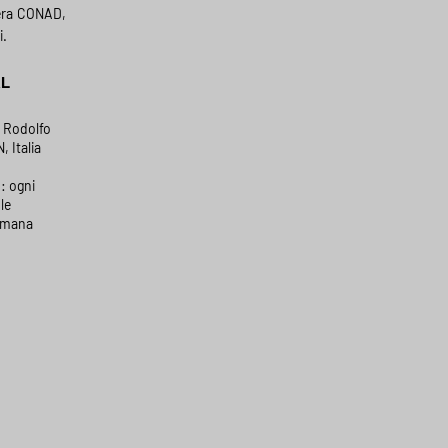
era CONAD,
i.
AL
a Rodolfo
, Italia
: ogni
le
timana