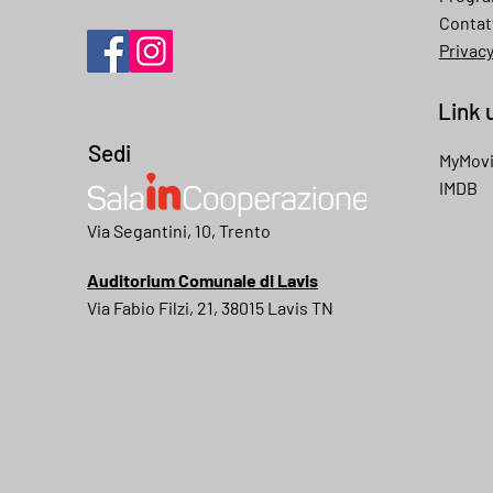
Contat
Privac
Link u
Sedi
MyMov
IMDB
My movies
Via Segantini, 10, Trento
Auditorium Comunale di Lavis
Via Fabio Filzi, 21, 38015 Lavis TN