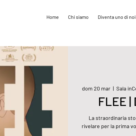
Home
Chi siamo
Diventa uno di noi
dom 20 mar
  |  
Sala inC
FLEE | 
La straordinaria sto
rivelare per la prima 