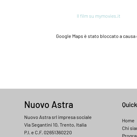
Il film su mymovies.it
Google Maps è stato bloccato a causa d
Nuovo Astra
Quic
Nuovo Astra srl impresa sociale
Home
Via Segantini 10, Trento, Italia
Chi si
P.I. e C.F. 02651360220
Progr