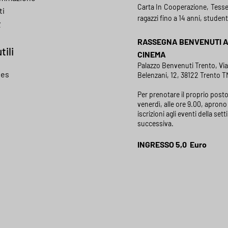
Carta In Cooperazione, Tess
ti
ragazzi fino a 14 anni, student
y
RASSEGNA BENVENUTI 
tili
CINEMA
Palazzo Benvenuti Trento, Vi
ies
Belenzani, 12, 38122 Trento TN
Per prenotare il proprio posto
venerdì, alle ore 9.00, aprono 
iscrizioni agli eventi della set
successiva.
INGRESSO 5,0 Euro