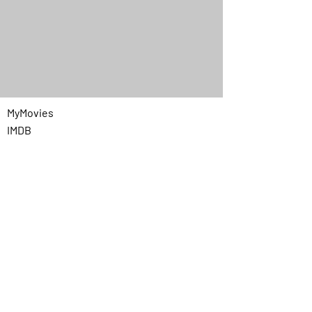
MyMovies
IMDB
Quick Menu
Home
Chi siamo
Programmazione
Contatti
Privacy
Link utili
Prezzi cinema