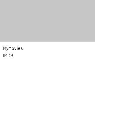
MyMovies
IMDB
Quick Menu
Home
Chi siamo
Programmazione
Contatti
Privacy
Link utili
Prezzi cinema