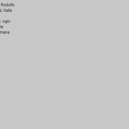
a Rodolfo
, Italia
: ogni
le
timana