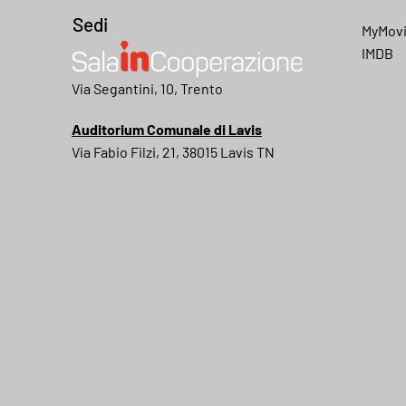
Sedi
MyMov
IMDB
My movies
Via Segantini, 10, Trento
Auditorium Comunale di Lavis
Via Fabio Filzi, 21, 38015 Lavis TN