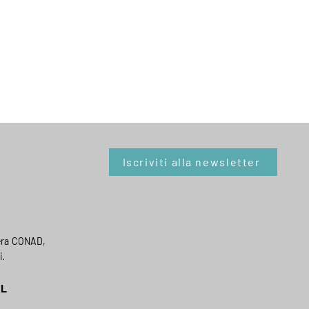
Iscriviti alla newsletter
era CONAD,
i.
AL