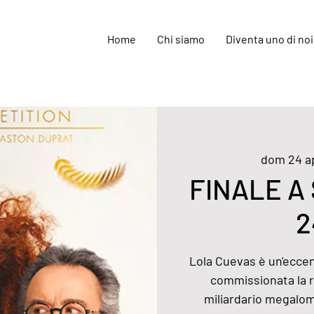
Home
Chi siamo
Diventa uno di noi
dom 24 a
FINALE A
2
Lola Cuevas è un'eccent
commissionata la r
miliardario megaloma