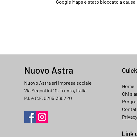
Google Maps è stato bloccato a causa d
Nuovo Astra
Quic
Nuovo Astra srl impresa sociale
Home
Via Segantini 10, Trento, Italia
Chi si
P.I. e C.F. 02651360220
Progr
Contat
Privac
Link u