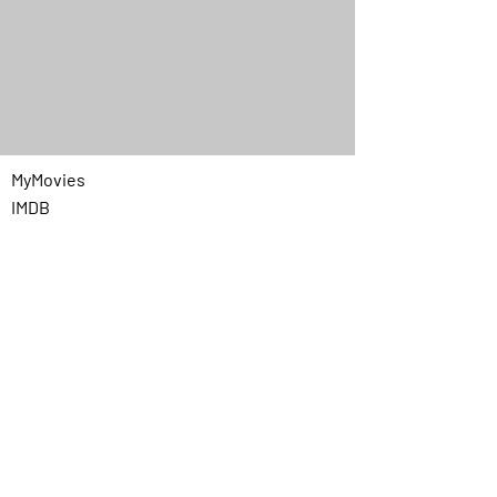
MyMovies
IMDB
Quick Menu
Home
Chi siamo
Programmazione
Contatti
Privacy
Link utili
Prezzi cinema