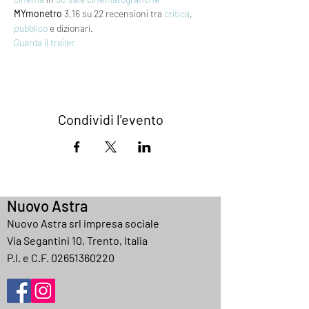
MYmonetro
 3,16 su 22 recensioni tra 
critica
, 
pubblico
 e dizionari.
Guarda il trailer
Condividi l'evento
Nuovo Astra
Nuovo Astra srl impresa sociale
Via Segantini 10, Trento, Italia
P.I. e C.F.
02651360220