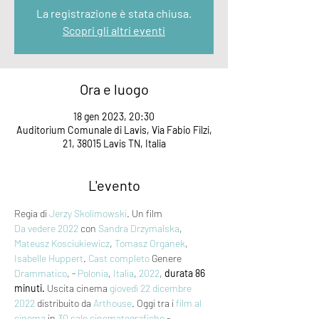
La registrazione è stata chiusa.
Scopri gli altri eventi
Ora e luogo
18 gen 2023, 20:30
Auditorium Comunale di Lavis, Via Fabio Filzi,
21, 38015 Lavis TN, Italia
L'evento
Regia di 
Jerzy Skolimowski
. Un film 
Da vedere 2022
 con 
Sandra Drzymalska
, 
Mateusz Kosciukiewicz
, 
Tomasz Organek
, 
Isabelle Huppert
. 
Cast completo
 Genere 
Drammatico
, - 
Polonia
, 
Italia
, 
2022
, 
durata 86 
minuti.
 Uscita cinema 
giovedì 22
dicembre 
2022
 distribuito da 
Arthouse
. Oggi tra i 
film al 
cinema
 in 
30 sale cinematografiche
 - 