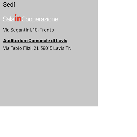
Sedi
Via Segantini, 10, Trento
Auditorium Comunale di Lavis
Via Fabio Filzi, 21, 38015 Lavis TN
MyMovies
IMDB
Quick Menu