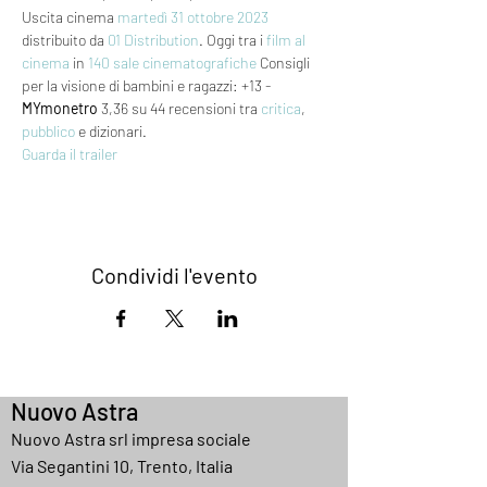
Uscita cinema 
martedì 31
ottobre 2023
distribuito da 
01 Distribution
. Oggi tra i 
film al 
cinema
 in 
140 sale cinematografiche
 Consigli 
per la visione di bambini e ragazzi: +13 - 
MYmonetro
 3,36 su 44 recensioni tra 
critica
, 
pubblico
 e dizionari.
Guarda il trailer
Condividi l'evento
Nuovo Astra
Nuovo Astra srl impresa sociale
Via Segantini 10, Trento, Italia