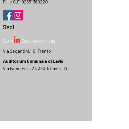
P.I. e C.F.
02651360220
Sedi
Via Segantini, 10, Trento
Auditorium Comunale di Lavis
Via Fabio Filzi, 21, 38015 Lavis TN