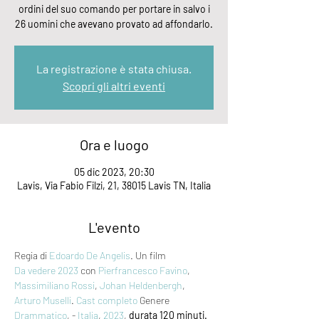
ordini del suo comando per portare in salvo i
26 uomini che avevano provato ad affondarlo.
La registrazione è stata chiusa.
Scopri gli altri eventi
Ora e luogo
05 dic 2023, 20:30
Lavis, Via Fabio Filzi, 21, 38015 Lavis TN, Italia
L'evento
Regia di 
Edoardo De Angelis
. Un film 
Da vedere 2023
 con 
Pierfrancesco Favino
, 
Massimiliano Rossi
, 
Johan Heldenbergh
, 
Arturo Muselli
. 
Cast completo
 Genere 
Drammatico
, - 
Italia
, 
2023
, 
durata 120 minuti.