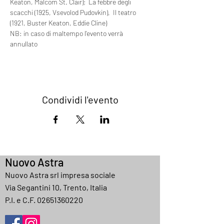
Keaton, Malcom St. Clair);  La febbre degli 
scacchi (1925, Vsevolod Pudovkin),  Il teatro 
(1921, Buster Keaton, Eddie Cline)
NB: in caso di maltempo l'evento verrà 
annullato
Condividi l'evento
Nuovo Astra
Nuovo Astra srl impresa sociale
Via Segantini 10, Trento, Italia
P.I. e C.F.
02651360220