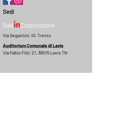
Sedi
Via Segantini, 10, Trento
Auditorium Comunale di Lavis
Via Fabio Filzi, 21, 38015 Lavis TN
MyMovies
IMDB