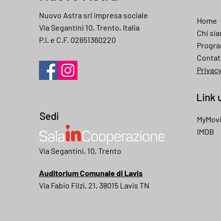
Nuovo Astra srl impresa sociale
Home
Via Segantini 10, Trento, Italia
Chi si
P.I. e C.F. 02651360220
Progr
Contat
Privac
Link u
Sedi
MyMov
IMDB
My movies
Via Segantini, 10, Trento
Auditorium Comunale di Lavis
Via Fabio Filzi, 21, 38015 Lavis TN