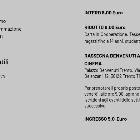
INTERO 8,00 Euro
amo
RIDOTTO 6,00 Euro
ammazione
Carta In Cooperazione, Tess
ti
ragazzi fino a 14 anni, student
y
RASSEGNA BENVENUTI 
tili
CINEMA
Palazzo Benvenuti Trento, Vi
ies
Belenzani, 12, 38122 Trento TN
Per prenotare il proprio posto
venerdì, alle ore 9.00, aprono 
iscrizioni agli eventi della set
successiva.
INGRESSO 5,0 Euro