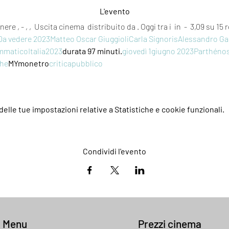
L'evento
nere 
, - 
, 
, 
 Uscita cinema 
 distribuito da 
. Oggi tra i 
 in 
 - 
 3,09 su 15 
Da vedere 2023
Matteo Oscar Giuggioli
Carla Signoris
Alessandro G
mmatico
Italia
2023
durata 97 minuti.
giovedì 1
giugno 2023
Parthéno
che
MYmonetro
critica
pubblico
elle tue impostazioni relative a Statistiche e cookie funzionali.
Condividi l'evento
k Menu
Prezzi cinema