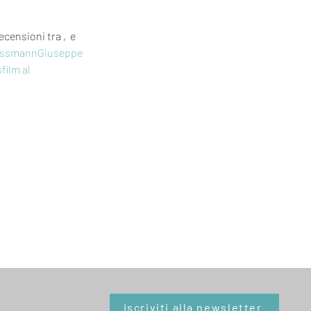
recensioni tra 
, 
 e 
assmann
Giuseppe 
s
film al 
Iscriviti alla newsletter