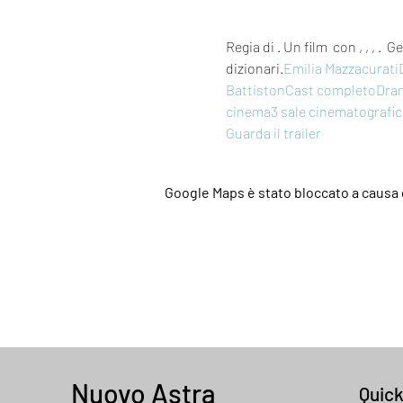
Regia di 
. Un film 
 con 
, 
, 
, 
. 
 Ge
dizionari.
Emilia Mazzacurati
Battiston
Cast completo
Dra
cinema
3 sale cinematografi
Guarda il trailer
Google Maps è stato bloccato a causa d
Nuovo Astra
Quic