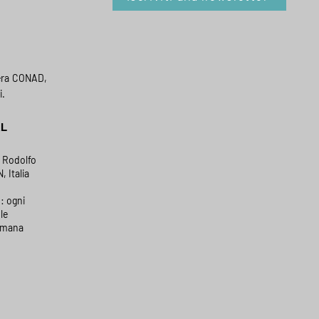
era CONAD,
i.
AL
a Rodolfo
, Italia
: ogni
le
timana